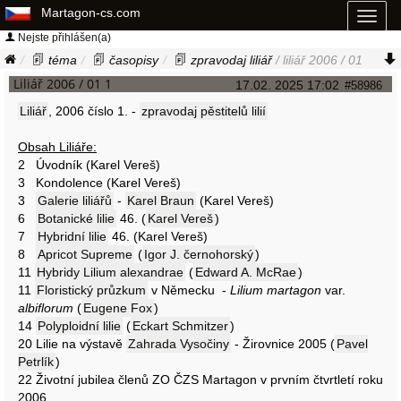
Martagon-cs.com
Toggl
naviga
Nejste přihlášen(a)
téma
časopisy
zpravodaj liliář
/ liliář 2006 / 01
Liliář 2006 / 01 1
17.02. 2025 17:02
#58986
Liliář
, 2006 číslo 1. -
zpravodaj pěstitelů lilií
Obsah Liliáře:
2 Úvodník (Karel Vereš)
3 Kondolence (Karel Vereš)
3
Galerie liliářů
-
Karel Braun
(Karel Vereš)
6
Botanické lilie
46. (
Karel Vereš
)
7
Hybridní lilie
46. (Karel Vereš)
8
Apricot Supreme
(
Igor J. černohorský
)
11
Hybridy Lilium alexandrae
(
Edward A. McRae
)
11
Floristický průzkum
v Německu -
Lilium martagon
var.
albiflorum
(
Eugene Fox
)
14
Polyploidní lilie
(
Eckart Schmitzer
)
20 Lilie na výstavě
Zahrada Vysočiny
- Žirovnice 2005 (
Pavel
Petrlík
)
22 Životní jubilea členů ZO ČZS Martagon v prvním čtvrtletí roku
2006