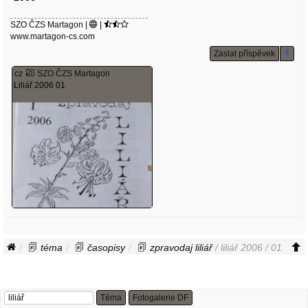
SZO ČZS Martagon
|
|
www.martagon-cs.com
Zaslat příspěvek
cz
SZO ČZS Martagon
Liliář 2006 01
téma
časopisy
zpravodaj liliář
/ liliář 2006 / 01
Téma
Fotogalerie DF