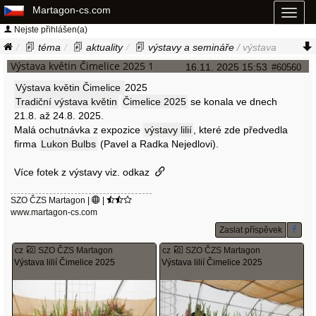
Martagon-cs.com
Toggl
naviga
Nejste přihlášen(a)
téma
aktuality
výstavy a semináře
/ výstava
květin čimelice 2025
Výstava květin Čimelice 2025 1
16.11. 2025 15:53
#60560
Výstava květin Čimelice
2025
Tradiční výstava květin
Čimelice 2025
se konala ve dnech
21.8. až 24.8. 2025.
Malá ochutnávka z expozice
výstavy lilií
, které zde předvedla
firma
Lukon Bulbs
(Pavel a Radka Nejedlovi).
Více fotek z výstavy viz. odkaz
SZO ČZS Martagon
|
|
www.martagon-cs.com
Zaslat příspěvek
cz
SZO ČZS Martagon
cz
SZO ČZS Martagon
Výstava lilií Čimelice 2025
Výstava lilií Čimelice 2025