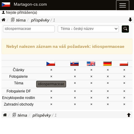
Martagon-cs.com
Toggl
naviga
Nejste přihlášen(a)
téma
příspěvky
/ 1
Nebyl nalezen záznam na váš požadavek: idiospermaceae
Články
×
×
×
×
×
Fotogalerie
×
×
×
×
×
Téma
×
×
×
×
idiospermaceae
Fotogalerie DF
×
×
×
×
×
Encyklopedie rostlin
×
×
×
×
×
Zahradní obchody
×
×
×
×
×
téma
příspěvky
/ 1