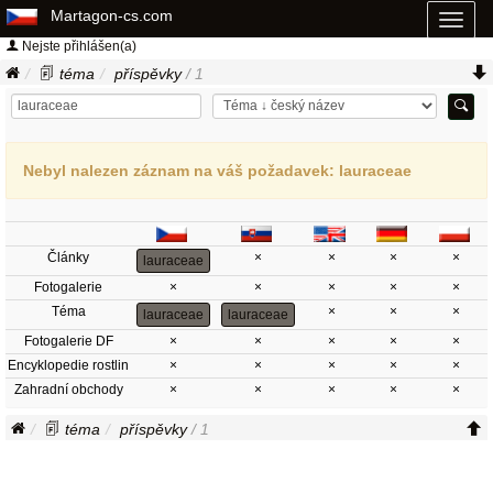
Martagon-cs.com
Toggl
naviga
Nejste přihlášen(a)
téma
příspěvky
/ 1
Nebyl nalezen záznam na váš požadavek: lauraceae
Články
×
×
×
×
lauraceae
Fotogalerie
×
×
×
×
×
Téma
×
×
×
lauraceae
lauraceae
Fotogalerie DF
×
×
×
×
×
Encyklopedie rostlin
×
×
×
×
×
Zahradní obchody
×
×
×
×
×
téma
příspěvky
/ 1