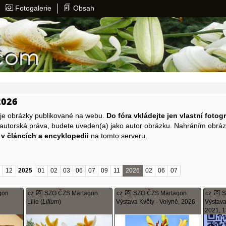
Fotogalerie
Obsah
026
uje obrázky publikované na webu.
Do fóra vkládejte jen vlastní fotogr
 autorská práva, budete uveden(a) jako autor obrázku. Nahráním obrá
 v článcích a encyklopedii
na tomto serveru.
1
12
2025
01
02
03
06
07
09
11
2026
02
06
07
gon
cz
SZO ČZS Martagon
cz
SZO ČZS Martagon
cz
S
Lilie (
Lilium
)
Výstava Květy - Volyně, 2026
Výstava 
2021, 1