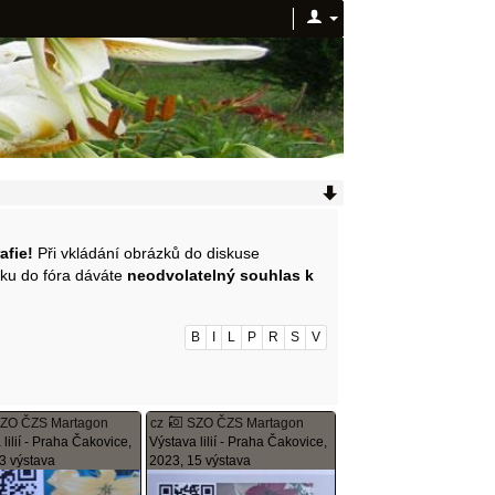
afie!
Při vkládání obrázků do diskuse
zku do fóra dáváte
neodvolatelný souhlas k
B
I
L
P
R
S
V
ZO ČZS Martagon
cz
SZO ČZS Martagon
lilií - Praha Čakovice,
Výstava lilií - Praha Čakovice,
3 výstava
2023, 15 výstava