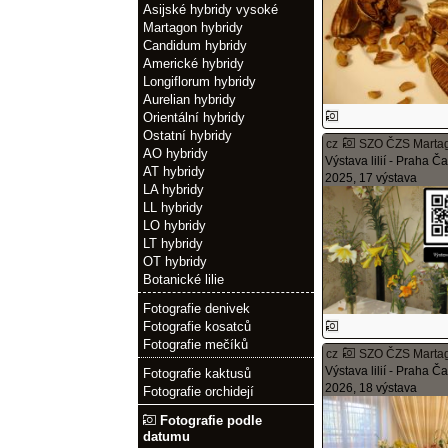
Asijské hybridy vysoké
Martagon hybridy
Candidum hybridy
Americké hybridy
Longiflorum hybridy
Aurelian hybridy
Orientální hybridy
Ostatní hybridy
cz
SZO ČZS Marta
AO hybridy
Výstava lilií - Praha Č
AT hybridy
2025, 17 výstava
LA hybridy
LL hybridy
LO hybridy
LT hybridy
OT hybridy
Botanické lilie
Fotografie denivek
Fotografie kosatců
Fotografie mečíků
cz
SZO ČZS Marta
Výstava lilií - Praha Č
Fotografie kaktusů
2026, 18 výstava
Fotografie orchidejí
Fotografie podle
datumu