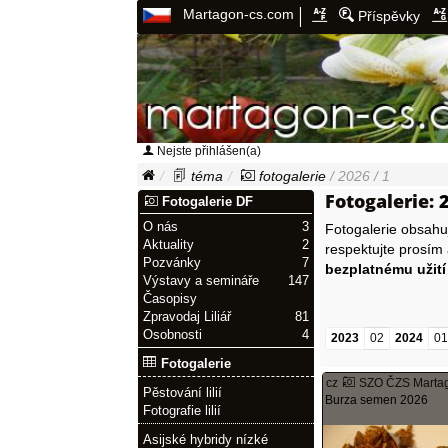
Martagon-cs.com
Příspěvky
Nejste přihlášen(a)
téma
fotogalerie
/ 2026 / 1
Fotogalerie:
2
Fotogalerie DF
O nás
3
Fotogalerie obsah
Aktuality
2
respektujte prosím
Pozvánky
7
bezplatnému užití
Výstavy a semináře
147
Časopisy
Zpravodaj Liliář
81
Osobnosti
4
2023
02
2024
0
Fotogalerie
cz
SZO ČZS Marta
Pěstování lilií
Burza semen 2026
Fotografie lilií
Asijské hybridy nízké